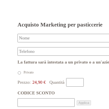
Skip to main content
Acquisto Marketing per pasticcerie
Nome
*
Telefono
*
La fattura sarà intestata a un privato o a un'az
Privato
Prezzo:
24,90 €
Quantità
Costo
Quantità
*
CODICE SCONTO